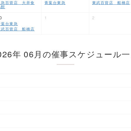
阪急百貨店 大井食
青葉台東急
東武百貨店 船橋店
品館
0
1
2
青葉台東急
東武百貨店 船橋店
026年 06月の
催事スケジュール
一