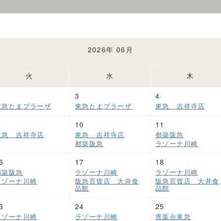
2026年 06月
火
水
木
3
4
東急たまプラーザ
東急たまプラーザ
東急 吉祥寺店
10
11
東急 吉祥寺店
東急 吉祥寺店
都築阪急
都築阪急
ラゾーナ川崎
6
17
18
都築阪急
ラゾーナ川崎
ラゾーナ川崎
ラゾーナ川崎
阪急百貨店 大井食
阪急百貨店 大井食
品館
品館
3
24
25
ラゾーナ川崎
ラゾーナ川崎
青葉台東急