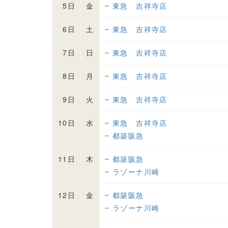
5日
金
東急 吉祥寺店
6日
土
東急 吉祥寺店
7日
日
東急 吉祥寺店
8日
月
東急 吉祥寺店
9日
火
東急 吉祥寺店
10日
水
東急 吉祥寺店
都築阪急
11日
木
都築阪急
ラゾーナ川崎
12日
金
都築阪急
ラゾーナ川崎