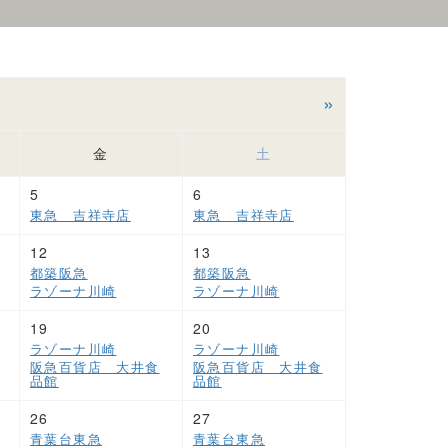
»
金
土
5
6
東急 吉祥寺店
東急 吉祥寺店
12
13
都築阪急
都築阪急
ラゾーナ川崎
ラゾーナ川崎
19
20
ラゾーナ川崎
ラゾーナ川崎
阪急百貨店 大井食
阪急百貨店 大井食
品館
品館
26
27
青葉台東急
青葉台東急