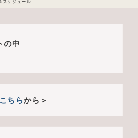
事スケジュール
トの中
こちら
から＞