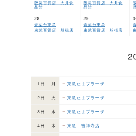
阪急百貨店 大井食
阪急百貨店 大井食
品館
品館
28
29
3
青葉台東急
青葉台東急
東武百貨店 船橋店
東武百貨店 船橋店
2
1日
月
東急たまプラーザ
2日
火
東急たまプラーザ
3日
水
東急たまプラーザ
4日
木
東急 吉祥寺店