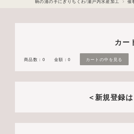
鞆の浦の手にぎりちくわ/瀬戸内水産加工
催
カー
商品数：0
金額：0
カートの中を見る
＜新規登録は