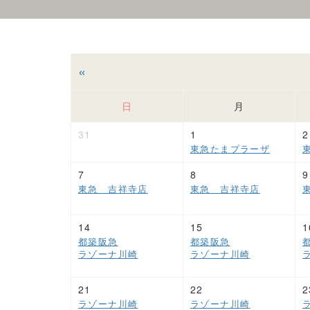
«
日
月
31
1
2
東急たまプラーザ
7
8
9
東急 吉祥寺店
東急 吉祥寺店
14
15
1
都築阪急
都築阪急
ラゾーナ川崎
ラゾーナ川崎
21
22
2
ラゾーナ川崎
ラゾーナ川崎