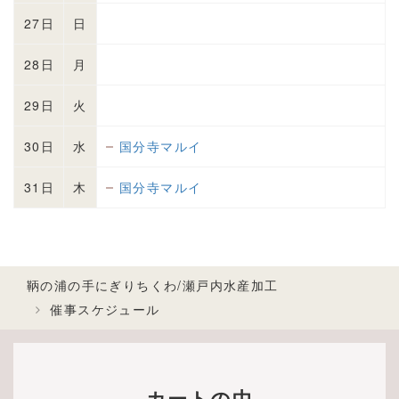
27日
日
28日
月
29日
火
30日
水
国分寺マルイ
31日
木
国分寺マルイ
鞆の浦の手にぎりちくわ/瀬戸内水産加工
催事スケジュール
カートの中