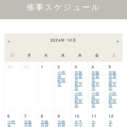
催事スケジュール
«
»
2024年 10月
日
月
火
水
木
金
土
29
30
1
2
3
4
5
小田
京阪
京阪
京阪
急
百貨
百貨
百貨
町田
店
店
店
店
枚方
枚方
枚方
店
店
店
小田
小田
小田
急
急
急
町田
町田
町田
店
店
店
6
7
8
9
10
11
12
小田
京阪
京阪
京阪
北千
大
大
急
百貨
百貨
百貨
住マ
丸
丸