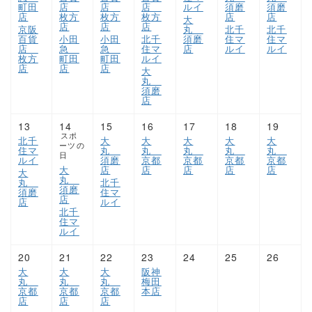
町田
店
店
店
ルイ
須磨
須磨
店
枚方
枚方
枚方
店
店
大
店
店
店
京阪
丸
北千
北千
百貨
小田
小田
北千
須磨
住マ
住マ
店
急
急
住マ
店
ルイ
ルイ
枚方
町田
町田
ルイ
店
店
店
大
丸
須磨
店
13
14
15
16
17
18
19
スポ
北千
大
大
大
大
大
ーツの
住マ
丸
丸
丸
丸
丸
日
ルイ
須磨
京都
京都
京都
京都
大
店
店
店
店
店
大
丸
丸
北千
須磨
須磨
住マ
店
店
ルイ
北千
住マ
ルイ
20
21
22
23
24
25
26
大
大
大
阪神
丸
丸
丸
梅田
京都
京都
京都
本店
店
店
店