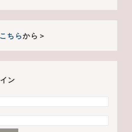
こちら
から＞
イン