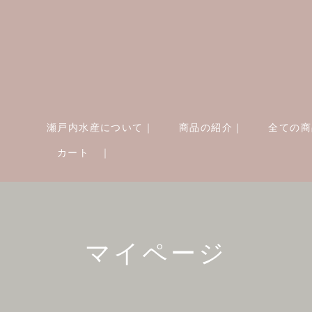
瀬戸内水産について｜
商品の紹介｜
全ての商
カート ｜
マイページ