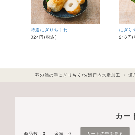
特選にぎりちくわ
にぎり
324円(税込)
216円
鞆の浦の手にぎりちくわ/瀬戸内水産加工
瀬
カー
商品数：0
金額：0
カートの中を見る