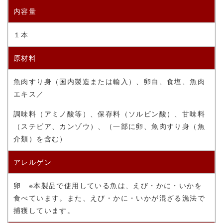
内容量
１本
原材料
魚肉すり身（国内製造または輸入）、卵白、食塩、魚肉
エキス／
調味料（アミノ酸等）、保存料（ソルビン酸）、甘味料
（ステビア、カンゾウ）、（一部に卵、魚肉すり身（魚
介類）を含む）
アレルゲン
卵 ※本製品で使用している魚は、えび・かに・いかを
食べています。また、えび・かに・いかが混ざる漁法で
捕獲しています。