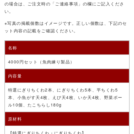
の場合は、ご注文時の「ご連絡事項」の欄にご記入くださ
い。
※写真の掲載個数はイメージです。正しい個数は、下記のセ
ット内容の記載をご確認ください。
名称
4000円セット
（
魚肉練り製品）
内容量
特選にぎりちくわ2本、にぎりちくわ5本、平ちくわ5
本、小魚がす天4枚、えび天4枚、いか天4枚、野菜ボー
ル10個、たこちらし180g
原材料
【特選にぎりちくわ・にぎりちくわ】