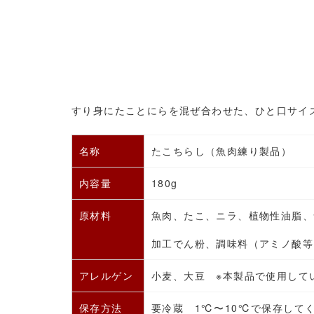
すり身にたことにらを混ぜ合わせた、ひと口サイ
名称
たこちらし
（
魚肉練り製品）
内容量
180g
原材料
魚肉、たこ、ニラ、植物性油脂、
加工でん粉、調味料（アミノ酸等
アレルゲン
小麦、大豆 ※本製品で使用して
保存方法
要冷蔵
1℃〜10℃で保存して