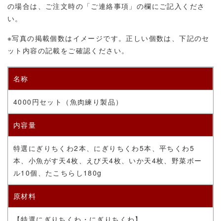
の場合は、ご注文時の「ご連絡事項」の欄にご記入くださ
い。
※写真の掲載個数はイメージです。正しい個数は、下記のセ
ット内容の記載をご確認ください。
名称
4000円セット
（
魚肉練り製品）
内容量
特選にぎりちくわ2本、にぎりちくわ5本、平ちくわ5
本、小魚がす天4枚、えび天4枚、いか天4枚、野菜ボー
ル10個、たこちらし180g
原材料
【特選にぎりちくわ・にぎりちくわ】