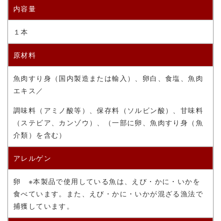
内容量
１本
原材料
魚肉すり身（国内製造または輸入）、卵白、食塩、魚肉
エキス／
調味料（アミノ酸等）、保存料（ソルビン酸）、甘味料
（ステビア、カンゾウ）、（一部に卵、魚肉すり身（魚
介類）を含む）
アレルゲン
卵 ※本製品で使用している魚は、えび・かに・いかを
食べています。また、えび・かに・いかが混ざる漁法で
捕獲しています。