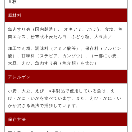
５枚
原材料
魚肉すり身（国内製造）、 オキアミ、ごぼう、食塩、魚
肉エキス、粉末状小麦たん白、ぶどう糖、大豆油／
加工でん粉、調味料（アミノ酸等）、保存料（ソルビン
酸）、甘味料（ステビア、カンゾウ）、（一部に小麦、
大豆、えび、魚肉すり身（魚介類）を含む）
アレルゲン
小麦、大豆、えび ※本製品で使用している魚は、え
び・かに・いかを食べています。また、えび・かに・い
かが混ざる漁法で捕獲しています。
保存方法