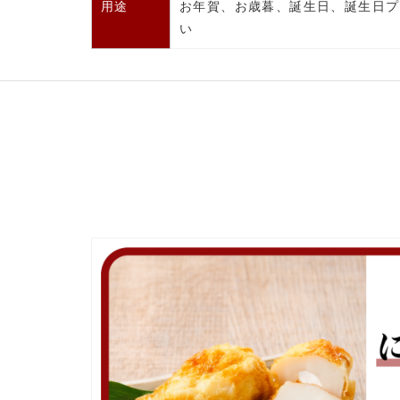
用途
お年賀、お歳暮、誕生日、誕生日プ
い