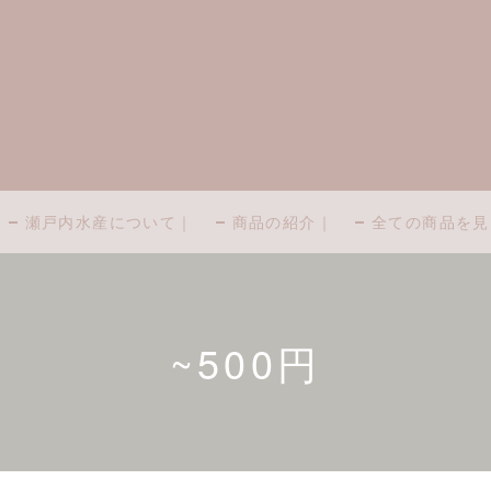
瀬戸内水産について｜
商品の紹介｜
全ての商品を見
~500円