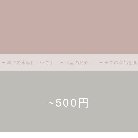
瀬戸内水産について｜
商品の紹介｜
全ての商品を見
~500円